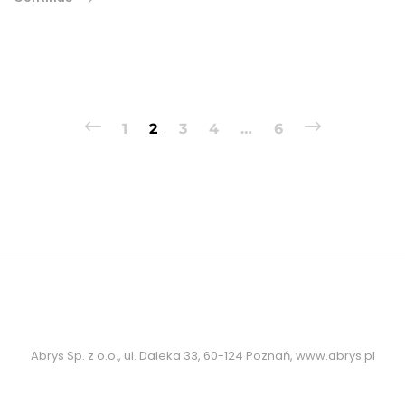
1
2
3
4
…
6
Abrys Sp. z o.o., ul. Daleka 33, 60-124 Poznań, www.abrys.pl